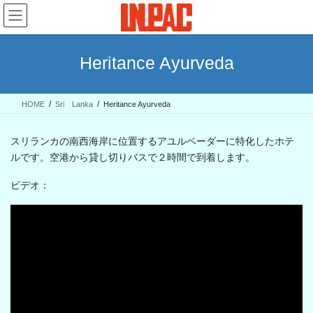
コ
ナ
ン
ビ
テ
ゲ
ン
ー
Heritance Ayurveda
ツ
シ
へ
ョ
ス
ン
HOME
Sri Lanka
Heritance Ayurveda
キ
に
ッ
移
プ
動
スリランカの南西海岸に位置するアユルベーダーに特化したホテ
ルです。空港から貸し切りバスで２時間で到着します。
ビデオ：