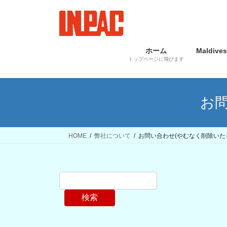
コ
ナ
ン
ビ
テ
ゲ
ン
ー
ホーム
Maldives
ツ
シ
トップページに飛びます
へ
ョ
ス
ン
キ
に
お
ッ
移
プ
動
HOME
弊社について
お問い合わせ(やむなく削除いた
検索