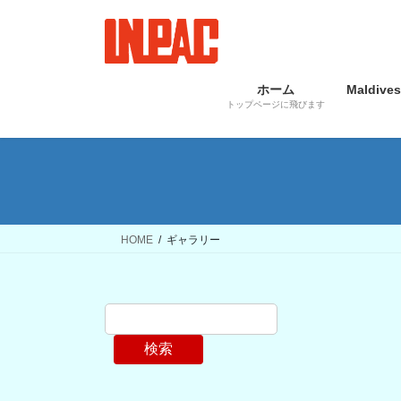
コ
ナ
ン
ビ
テ
ゲ
ン
ー
ホーム
Maldives
ツ
シ
トップページに飛びます
へ
ョ
ス
ン
キ
に
ッ
移
プ
動
HOME
ギャラリー
検索