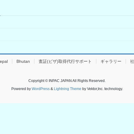
epal
Bhutan
査証(ビザ)取得代行サポート
ギャラリー
Copyright © INPAC JAPAN All Rights Reserved.
Powered by
WordPress
&
Lightning Theme
by Vektor,Inc. technology.